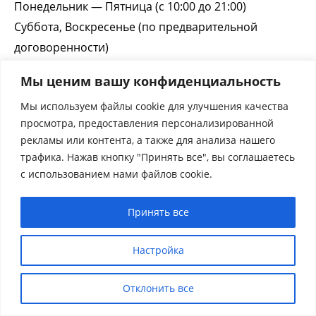
Понедельник — Пятница (с 10:00 до 21:00)
Суббота, Воскресенье (по предварительной
договоренности)
Телефон
Мы ценим вашу конфиденциальность
+38 (097) 749-08-49
(
Viber
,
WhatsApp
,
telegram
)
Мы используем файлы cookie для улучшения качества
просмотра, предоставления персонализированной
Skype
рекламы или контента, а также для анализа нашего
constantin.borodin
трафика. Нажав кнопку "Принять все", вы соглашаетесь
с использованием нами файлов cookie.
Почта
info@itconsultant.com.ua
Принять все
Настройка
Copyright © 2020 - 2026 itconsultant
Отклонить все