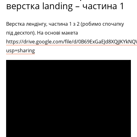
верстка landing – частина 1
Верстка лендінгу, частина 1 з 2 (робимо спочатку
під десктоп). На основі макета
https://drive.google.com/file/d/0B69ExGaEJd8XQjJKYkNQ
usp=sharing