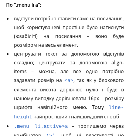
По “.menu li a”:
відступи потрібно ставити саме на посилання,
щоб користувачеві простіше було натиснути
(юзабіліті) на посилання – воно буде
розміром на весь елемент.
центрувати текст за допомогою відступів
складно; центрувати за допомогою align-
items – можна, але все одно потрібно
задавати розмір на
, так як у блокового
<a>
елемента висота дорівнює нулю і буде в
нашому випадку дорівнювати 16px – розміру
шрифта навігційного меню. Тому
line-
найпростіший і найшвидший спосіб
height
– пропишемо через
.menu li.active>a
комбінатор
, щоб ці властивості не