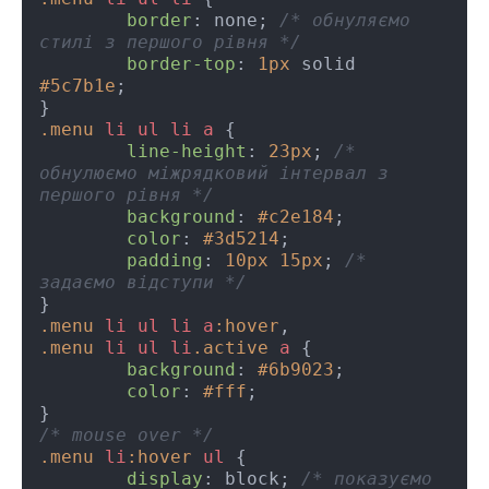
border
: none; 
/* обнуляємо 
стилі з першого рівня */
border-top
: 
1px
 solid 
#5c7b1e
;

.menu
li
ul
li
a
 {

line-height
: 
23px
; 
/* 
обнулюємо міжрядковий інтервал з 
першого рівня */
background
: 
#c2e184
;

color
: 
#3d5214
;

padding
: 
10px
15px
; 
/* 
задаємо відступи */
.menu
li
ul
li
a
:hover
.menu
li
ul
li
.active
a
 {

background
: 
#6b9023
; 

color
: 
#fff
;

/* mouse over */
.menu
li
:hover
ul
 {

display
: block; 
/* показуємо 