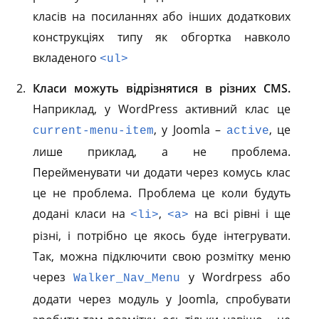
класів на посиланнях або інших додаткових
конструкціях типу як обгортка навколо
вкладеного
<ul>
Класи можуть відрізнятися в різних CMS.
Наприклад, у WordPress активний клас це
, у Joomla –
, це
current-menu-item
active
лише приклад, а не проблема.
Перейменувати чи додати через комусь клас
це не проблема. Проблема це коли будуть
додані класи на
,
на всі рівні і ще
<li>
<a>
різні, і потрібно це якось буде інтегрувати.
Так, можна підключити свою розмітку меню
через
у Wordrpess або
Walker_Nav_Menu
додати через модуль у Joomla, спробувати