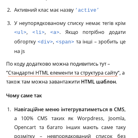
Активний клас має назву
‘active’
У неупорядкованому списку немає тегів крім
,
,
. Якщо потрібно додати
<ul>
<li>
<a>
обгортку
,
та інші – зробить це
<div>
<span>
на js
По коду додатково можна подивитись тут –
“
Стандартні HTML елементи та структура сайту
“, а
також там можна завантажити
HTML шаблон
.
Чому саме так
Навігаційне меню інтегруватиметься в CMS
,
а 100% CMS таких як Worpdress, Joomla,
Opencart та багато інших мають саме таку
розмітку – невпорядкований список без