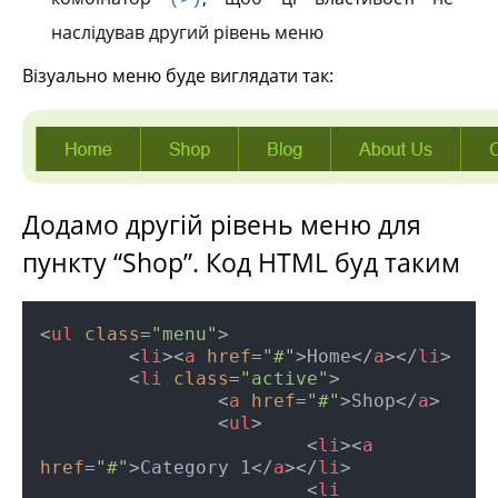
(>)
наслідував другий рівень меню
Візуально меню буде виглядати так:
Додамо другій рівень меню для
пункту “Shop”. Код HTML буд таким
<
ul
class
=
"menu"
>
<
li
>
<
a
href
=
"#"
>
Home
</
a
>
</
li
>
<
li
class
=
"active"
>
<
a
href
=
"#"
>
Shop
</
a
>
<
ul
>
<
li
>
<
a
href
=
"#"
>
Category 1
</
a
>
</
li
>
<
li