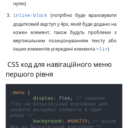
нулю)
(потрібно буде враховувати
inline-block
додатковий відступ у 4px, який буде додано на
кожен елемент, також будуть проблеми з
вертикальним позиціонуванням тексту або
інших елементів усередині елемента
)
<li>
СSS код для навігаційного меню
першого рівня
.menu
 {

display
: flex; 
/* задаємо 
flex на батьківський контейнер щоб 
зробити вкладені елементи в один 
рядок */
background
: 
#4d6719
; 
/* додаю 
фон на батьківський контейнер */