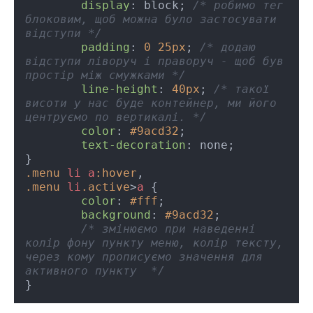
display
: block; 
/* робимо тег 
блоковим, щоб можна було застосувати 
відступи */
padding
: 
0
25px
; 
/* додаю 
відступи ліворуч і праворуч - щоб був 
простір між смужками */
line-height
: 
40px
; 
/* такої 
висоти у нас буде контейнер, ми його 
центруємо по вертикалі. */
color
: 
#9acd32
;

text-decoration
: none;

.menu
li
a
:hover
.menu
li
.active
>
a
 {

color
: 
#fff
;

background
: 
#9acd32
; 

/* змінюємо при наведенні 
колір фону пункту меню, колір тексту, 
через кому прописуємо значення для 
активного пункту  */