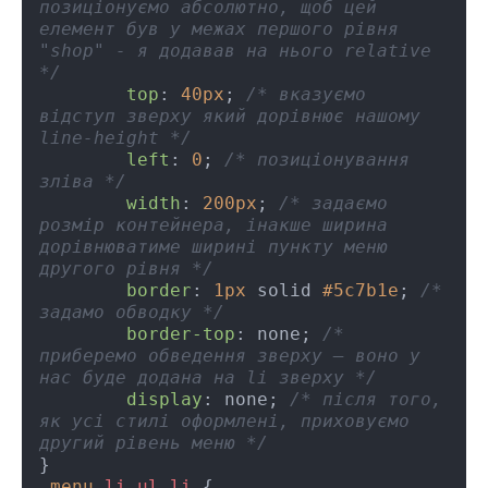
позиціонуємо абсолютно, щоб цей 
елемент був у межах першого рівня 
"shop" - я додавав на нього relative 
*/
top
: 
40px
; 
/* вказуємо 
відступ зверху який дорівнює нашому 
line-height */
left
: 
0
; 
/* позиціонування 
зліва */
width
: 
200px
; 
/* задаємо 
розмір контейнера, інакше ширина 
дорівнюватиме ширині пункту меню 
другого рівня */
border
: 
1px
 solid 
#5c7b1e
; 
/* 
задамо обводку */
border-top
: none; 
/* 
приберемо обведення зверху – воно у 
нас буде додана на li зверху */
display
: none; 
/* після того, 
як усі стилі оформлені, приховуємо 
другий рівень меню */
.menu
li
ul
li
 {
