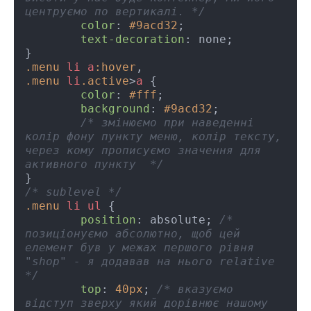
центруємо по вертикалі. */
color
: 
#9acd32
;

text-decoration
: none;

.menu
li
a
:hover
.menu
li
.active
>
a
 {

color
: 
#fff
;

background
: 
#9acd32
; 

/* змінюємо при наведенні 
колір фону пункту меню, колір тексту, 
через кому прописуємо значення для 
активного пункту  */
/* sublevel */
.menu
li
ul
 {

position
: absolute; 
/* 
позиціонуємо абсолютно, щоб цей 
елемент був у межах першого рівня 
"shop" - я додавав на нього relative 
*/
top
: 
40px
; 
/* вказуємо 
відступ зверху який дорівнює нашому 