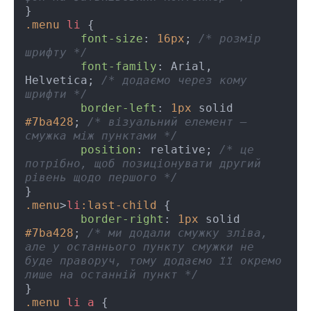
.menu
li
 {

font-size
: 
16px
; 
/* розмір 
шрифту */
font-family
: Arial, 
Helvetica; 
/* додаємо через кому 
шрифти */
border-left
: 
1px
 solid 
#7ba428
; 
/* візуальний елемент – 
смужка між пунктами */
position
: relative; 
/* це 
потрібно, щоб позиціонувати другий 
рівень щодо першого */
.menu
>
li
:last-child
 {

border-right
: 
1px
 solid 
#7ba428
; 
/* ми додали смужку зліва, 
але у останнього пункту смужки не 
буде праворуч, тому додаємо її окремо 
лише на останній пункт */
.menu
li
a
 {
