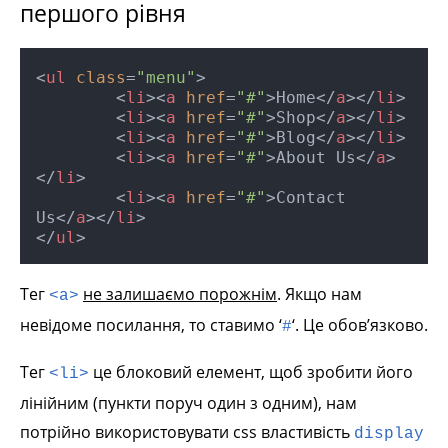
першого рівня
<
ul
class
=
"menu"
>
<
li
>
<
a
href
=
"#"
>
Home
</
a
>
</
li
>
<
li
>
<
a
href
=
"#"
>
Shop
</
a
>
</
li
>
<
li
>
<
a
href
=
"#"
>
Blog
</
a
>
</
li
>
<
li
>
<
a
href
=
"#"
>
About Us
</
a
>
</
li
>
<
li
>
<
a
href
=
"#"
>
Contact 
Us
</
a
>
</
li
>
</
ul
>
Тег
не залишаємо порожнім
. Якщо нам
<a>
невідоме посилання, то ставимо ‘
‘. Це обов’язково.
#
Тег
це блоковий елемент, щоб зробити його
<li>
лінійним (пункти поруч один з одним), нам
потрійно використовувати css властивість
display