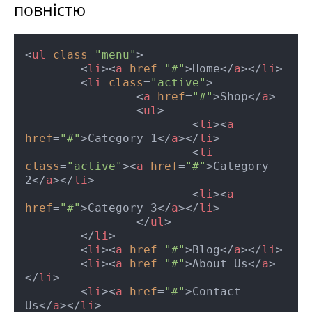
повністю
<
ul
class
=
"menu"
>
<
li
>
<
a
href
=
"#"
>
Home
</
a
>
</
li
>
<
li
class
=
"active"
>
<
a
href
=
"#"
>
Shop
</
a
>
<
ul
>
<
li
>
<
a
href
=
"#"
>
Category 1
</
a
>
</
li
>
<
li
class
=
"active"
>
<
a
href
=
"#"
>
Category 
2
</
a
>
</
li
>
<
li
>
<
a
href
=
"#"
>
Category 3
</
a
>
</
li
>
</
ul
>
</
li
>
<
li
>
<
a
href
=
"#"
>
Blog
</
a
>
</
li
>
<
li
>
<
a
href
=
"#"
>
About Us
</
a
>
</
li
>
<
li
>
<
a
href
=
"#"
>
Contact 
Us
</
a
>
</
li
>