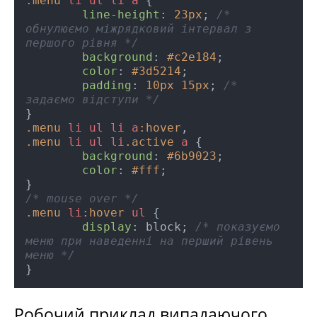
.menu
li
ul
li
a
 {

line-height
: 
23px
; 
/* 
обнулюємо міжрядковий інтервал з 
першого рівня */
background
: 
#c2e184
;

color
: 
#3d5214
;

padding
: 
10px
15px
; 
/* 
задаємо відступи */
.menu
li
ul
li
a
:hover
.menu
li
ul
li
.active
a
 {

background
: 
#6b9023
; 

color
: 
#fff
;

/* mouse over */
.menu
li
:hover
ul
 {

display
: block; 
/* показуємо 
меню при наведенні на перший рівень 
меню */
Робочий приклад випадаючого