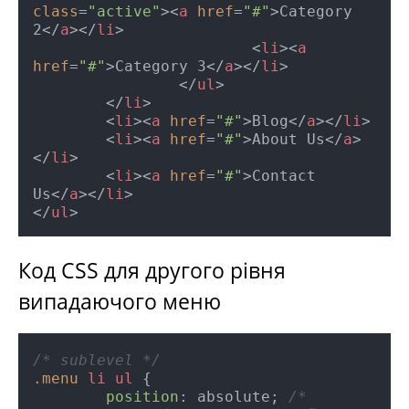
class
=
"active"
>
<
a
href
=
"#"
>
Category 
2
</
a
>
</
li
>
<
li
>
<
a
href
=
"#"
>
Category 3
</
a
>
</
li
>
</
ul
>
</
li
>
<
li
>
<
a
href
=
"#"
>
Blog
</
a
>
</
li
>
<
li
>
<
a
href
=
"#"
>
About Us
</
a
>
</
li
>
<
li
>
<
a
href
=
"#"
>
Contact 
Us
</
a
>
</
li
>
</
ul
>
Код CSS для другого рівня
випадаючого меню
/* sublevel */
.menu
li
ul
 {

position
: absolute; 
/* 