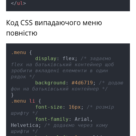
</
ul
>
Код CSS випадаючого меню
повністю
.menu
 {

display
: flex; 
/* задаємо 
flex на батьківський контейнер щоб 
зробити вкладені елементи в один 
рядок */
background
: 
#4d6719
; 
/* додаю 
фон на батьківський контейнер */
.menu
li
 {

font-size
: 
16px
; 
/* розмір 
шрифту */
font-family
: Arial, 
Helvetica; 
/* додаємо через кому 
шрифти */