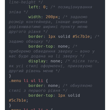
line-height */
left
: 
0
; 
/* позиціонування 
зліва */
width
: 
200px
; 
/* задаємо 
розмір контейнера, інакше ширина 
дорівнюватиме ширині пункту меню 
другого рівня */
border
: 
1px
 solid 
#5c7b1e
; 
/* 
задамо обводку */
border-top
: none; 
/* 
приберемо обведення зверху – воно у 
нас буде додана на li зверху */
display
: none; 
/* після того, 
як усі стилі оформлені, приховуємо 
другий рівень меню */
.menu
li
ul
li
 {

border
: none; 
/* обнуляємо 
стилі з першого рівня */
border-top
: 
1px
 solid 
#5c7b1e
;
